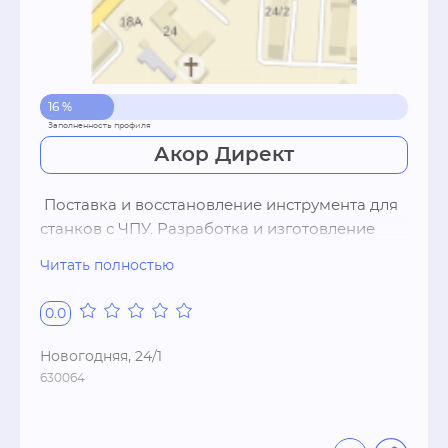
16 %
Акор Директ
 Поставка и восстановление инструмента для 
станков с ЧПУ. Разработка и изготовление 
специального инструмента.  Инжиниринг: 
Читать полностью
оптимизация производства за счет подбора 
инструмента,   оборудования,   разработки 
0.0
технологий,   повышения квалификации 
специалистов.  Продажа станков: подбор и 
Новогодняя, 24/1
поставка современных станков с ЧПУ под 
630064
задачи производства с последующим 
сервисным обслуживанием.  Повышение 
квалификации специалистов в области 