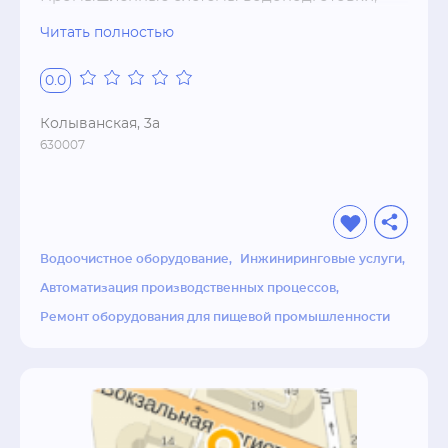
ХВО (химическая водоочистка) для котельных. 
Читать полностью
Проектирование,   автоматизация,   монтаж и 
сервисное обслуживание. Гарантия качества,   
0.0
анализ воды. Собственное производство 
установок обратного осмоса и 
Колыванская, 3а
ультрафильтрации. 
630007
Водоочистное оборудование
Инжиниринговые услуги
Автоматизация производственных процессов
Ремонт оборудования для пищевой промышленности