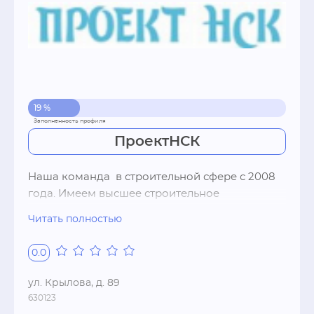
19 %
ПроектНСК
Наша команда  в строительной сфере с 2008 
года. Имеем высшее строительное 
образование. 

Читать полностью
Уже несколько лет мы  занимаемся:

• Подбором  наиболее перспективных 
0.0
участков, знаем всю необходимую 
информацию о коттеджных поселках  г. 
ул. Крылова, д. 89
Новосибирска;

630123
• Рабочие проекты коттеджей 