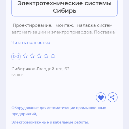
Электротехнические системы
размещения дает возможность исключить 
Сибирь
дополнительные расходы на доставку и 
создать одинаковые условия для всех — без 
исключения — клиентов. Равенство 
 Проектирование,   монтаж,   наладка систем 
положений и единство целей – то, что 
автоматизации и электроприводов. Поставка 
негласно объединяет Группу компаний 
преобразователей частоты,   контроллеров 
Читать полностью
«ТЕХБЕТОН» и ее заказчиков.
Mitsubishi Electric,   оборудования Autonics,   
НВА DEKraft,   Schneider 
0.0
Electric. Технологическое сопровождение,   
гарантийное и сервисное обслуживание.
Сибиряков-Гвардейцев, 62
630106
Оборудование для автоматизации промышленных
предприятий
Электромонтажные и кабельные работы