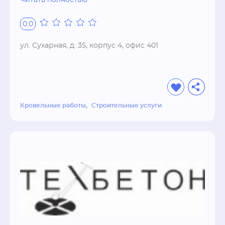
Читать полностью
позицию на строительном рынке. Наша 
компания развивается бурными темпами и с 
0.0
каждым годом увеличивается объем 
выполненных нами строительно-монтажных 
ул. Сухарная, д. 35, корпус 4, офис 401
работ.

Мы настроены на долгосрочное 
сотрудничество, и, придерживаясь этой 
стратегии, мы выстраиваем работу на таком 
профессиональном уровне, что 8 из 10 
Кровельные работы
Строительные услуги
заказчиков становятся нашими постоянными 
контрагентами. Мы постоянно следим за 
новинками и развитием технологий и 
оборудования, лучшее внедряем у себя. 
Соотношение цены и качества оказываемых 
услуг - оптимально в нашем регионе 
Новосибирск.