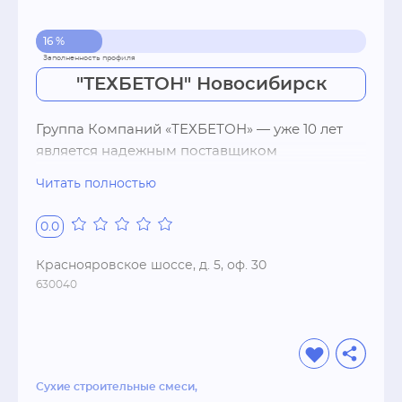
16 %
"ТЕХБЕТОН" Новосибирск
Группа Компаний «ТЕХБЕТОН» — уже 10 лет 
является надежным поставщиком 
оборудования и материалов для 
Читать полностью
строительных работ. Мы продвигаем самые 
современные технологии от ведущих 
0.0
мировых производителей, которые 
позволяют нашим заказчикам выполнять 
Краснояровское шоссе, д. 5, оф. 30
работы максимально эффективно.

630040
Группа Компаний «ТЕХБЕТОН» успешно ведет 
работу по следующим направлениям:

промышленные полы

инфраструктурное и промышленное 
строительство

Сухие строительные смеси