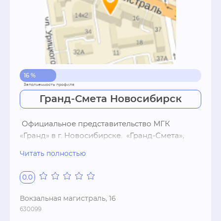
16 %
Гранд-Смета Новосибирск
 Официальное представительство МГК 
«Гранд» в г. Новосибирске.  «Гранд-Смета»,   
«Гранд-СтройИнфо»,   «Гранд-
Читать полностью
СтройМатериалы» — ПО для строительных и 
проектных организаций.  Продажа,   обучение,   
0.0
сопровождение.  Бесплатная консультация по 
горячему телефону.  Курсы по работе с 
Вокзальная магистраль, 16
выдачей сертификата.
630099