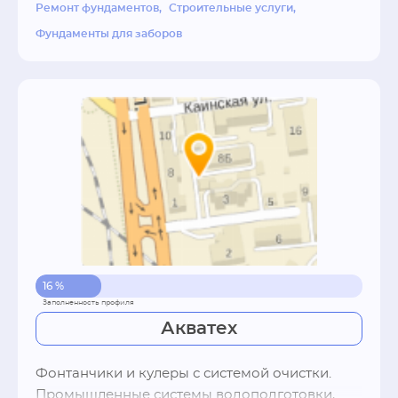
кирпичного,шлакоблочного а так же дома из 
Ремонт фундаментов
Строительные услуги
сибита). РАБОТАЕМ С ГАРАНТИЕЙ И ПО 
Фундаменты для заборов
ДОГОВОРУ. Необязательно демонтировать 
строение НЕВОЗМОЖНОЕ ВОЗМОЖНО. 
КОМАНДИРОВКИ.
16 %
Акватех
Фонтанчики и кулеры с системой очистки. 
Промышленные системы водоподготовки,   