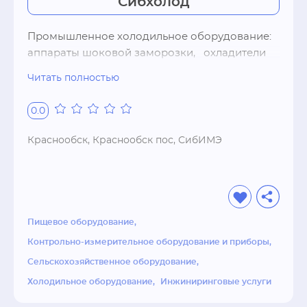
Сибхолод
Промышленное холодильное оборудование: 
аппараты шоковой заморозки,   охладители 
жидкостей,   аккумуляторы льда,   камеры 
Читать полностью
газации бананов. Холодильные компрессоры,   
воздухоохладители,   пластинчатые 
0.0
теплообменники,   расходные материалы и т. 
п. Проектирование,   производство,   продажа,   
Краснообск, Краснообск пос, СибИМЭ
монтаж и сервис.
Пищевое оборудование
Контрольно-измерительное оборудование и приборы
Сельскохозяйственное оборудование
Холодильное оборудование
Инжиниринговые услуги