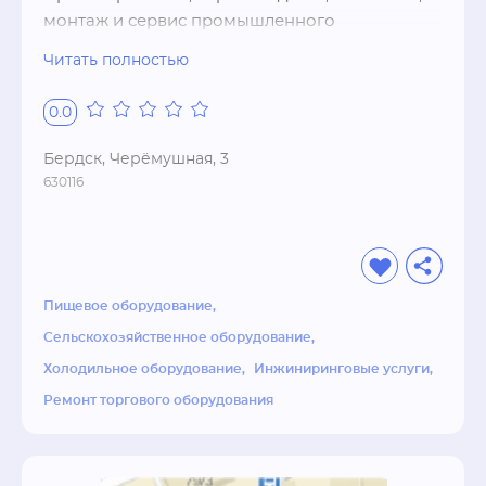
монтаж и сервис промышленного 
холодильного оборудования. Холодильные 
Читать полностью
агрегаты,   льдоаккумуляторы,   чиллеры,   
компрессоры,   воздухоохладители,   
0.0
конденсаторы,   установки вяления рыбы,   
дозаривание бананов,   увлажнители воздуха,   
Бердск, Черёмушная, 3
ресиверы,   автоматика,   фреон и масла,   
630116
комплектующие.
Пищевое оборудование
Сельскохозяйственное оборудование
Холодильное оборудование
Инжиниринговые услуги
Ремонт торгового оборудования